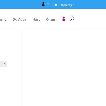

Elementy 0

Domu
Do Auta
Hurt
O nas