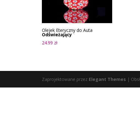
Olejek Eteryczny do Auta
Odświeżający
24.99
zł
Zaprojektowane przez
Elegant Themes
| Obs