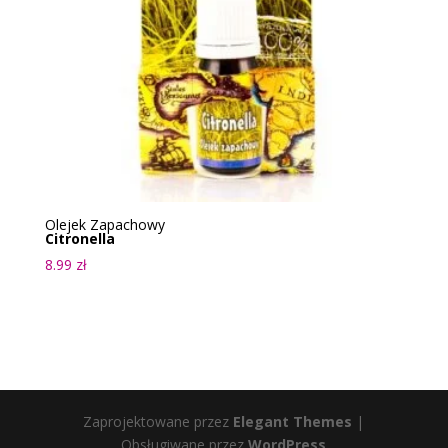
Olejek Zapachowy
Citronella
8.99
zł
Zaprojektowane przez
Elegant Themes
|
Obsługiwane przez
WordPress