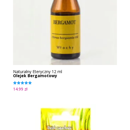
Naturalny Eteryczny 12 ml
Olejek Bergamotowy
14.99
zł
Oceniono
5.00
na 5