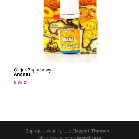
Olejek Zapachowy
Ananas
8.99
zł
Zaprojektowane przez
Elegant Themes
|
Obsługiwane przez
WordPress