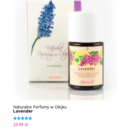
Naturalne Perfumy w Olejku
Lavender
23.99
zł
Oceniono
5.00
na 5