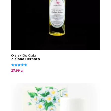
Olejek Do Ciała
Zielona Herbata
29.99
zł
Oceniono
5.00
na 5