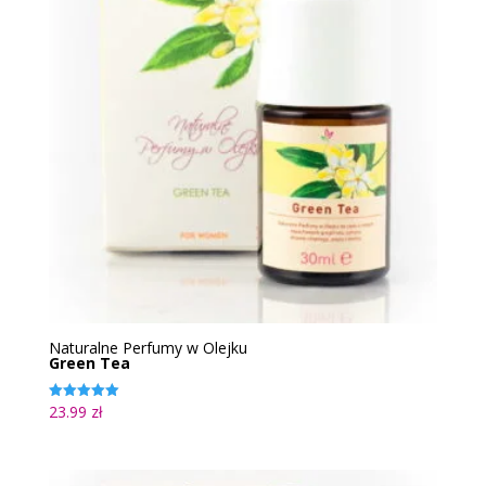
Naturalne Perfumy w Olejku
Green Tea
23.99
zł
Oceniono
5.00
na 5