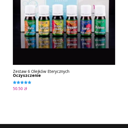
Zestaw 6 Olejków Eterycznych
Oczyszczenie
50.50
zł
Oceniono
5.00
na 5