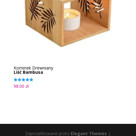
Kominek Drewniany
Liść Bambusa
98.00
zł
Oceniono
5.00
na 5
Zaprojektowane przez
Elegant Themes
|