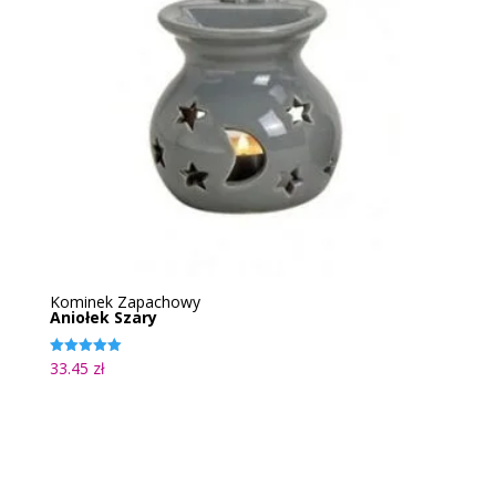
Kominek Zapachowy
Aniołek Szary
33.45
zł
Oceniono
5.00
na 5