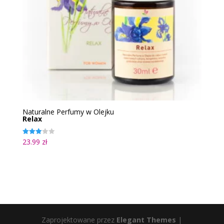
Naturalne Perfumy w Olejku
Relax
23.99
zł
Oceniono
3.00
na 5
Zaprojektowane przez
Elegant Themes
|