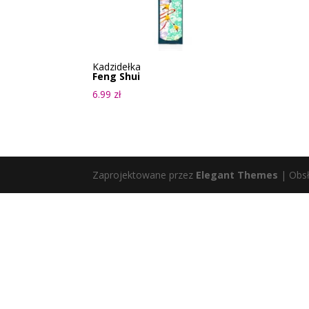
Kadzidełka
Feng Shui
6.99
zł
Zaprojektowane przez
Elegant Themes
| Obs