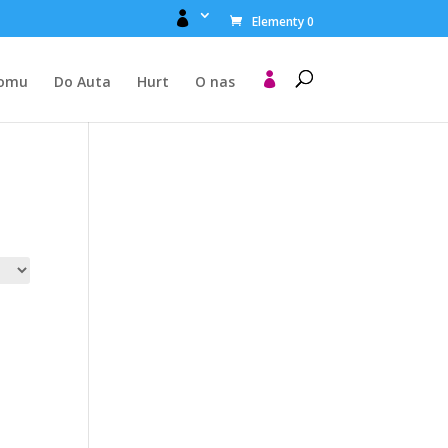

Elementy 0

Domu
Do Auta
Hurt
O nas