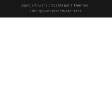
Zaprojektowane przez
Elegant Themes
|
Obsługiwane przez
WordPress