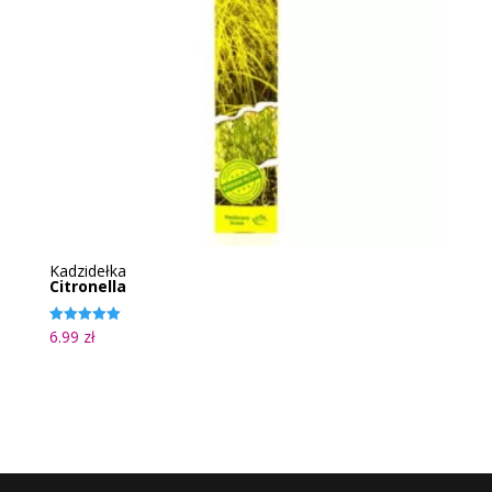
Kadzidełka
Citronella
6.99
zł
Oceniono
5.00
na 5