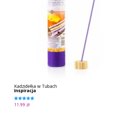
Kadzidełka w Tubach
Inspiracja
11.99
zł
Oceniono
5.00
na 5