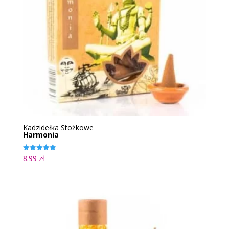
Kadzidełka Stożkowe
Harmonia
8.99
zł
Oceniono
5.00
na 5