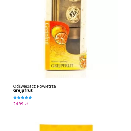
Odświeżacz Powietrza
Grejpfrut
24.99
zł
Oceniono
5.00
na 5