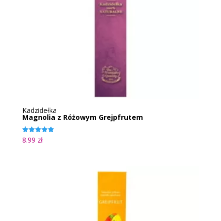
Kadzidełka
Magnolia z Różowym Grejpfrutem
8.99
zł
Oceniono
5.00
na 5