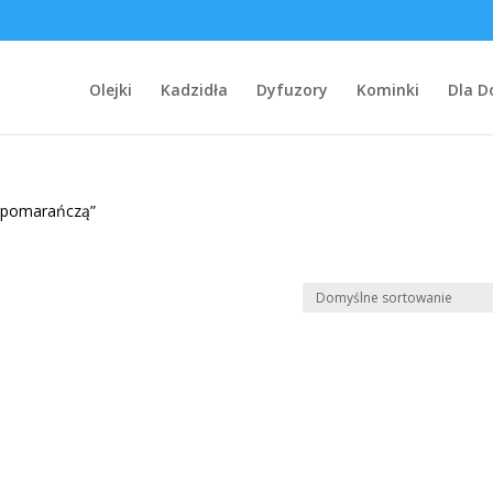
Olejki
Kadzidła
Dyfuzory
Kominki
Dla 
z pomarańczą”