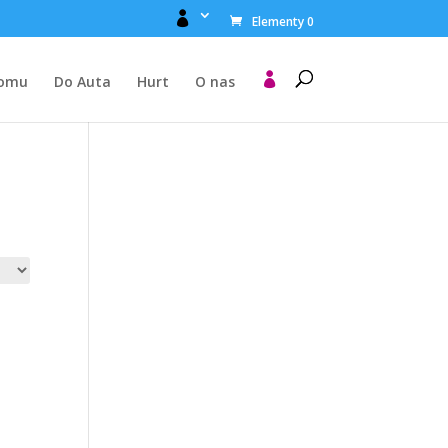

Elementy 0

Domu
Do Auta
Hurt
O nas