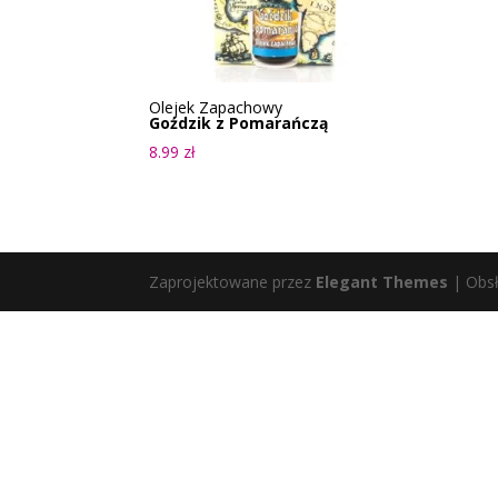
Olejek Zapachowy
Goździk z Pomarańczą
8.99
zł
Zaprojektowane przez
Elegant Themes
| Obs