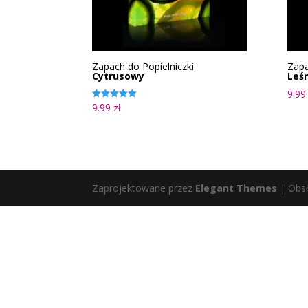
Zapach do Popielniczki
Zapa
Cytrusowy
Leś
9.9
9.99
zł
Oceniono
5.00
na 5
Zaprojektowane przez
Elegant Themes
| Obs