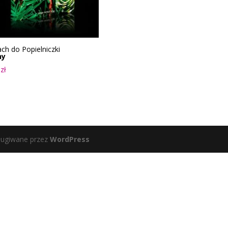
ch do Popielniczki
ny
9
zł
ługiwane przez
WordPress