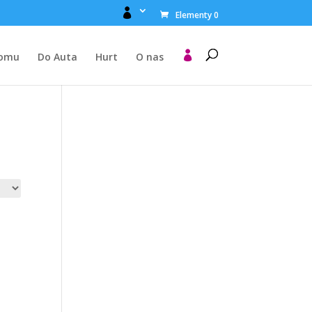

Elementy 0

Domu
Do Auta
Hurt
O nas